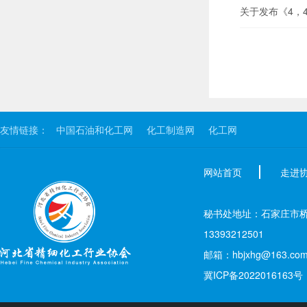
关于发布《4，
友情链接：
中国石油和化工网
化工制造网
化工网
网站首页
走进
秘书处地址：石家庄市桥西区新
13393212501
邮箱：hbjxhg@163.co
冀ICP备2022016163号