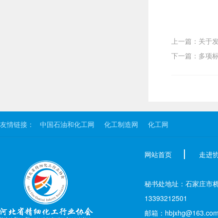
上一篇：关于发
下一篇：多项标
友情链接：
中国石油和化工网
化工制造网
化工网
网站首页
走进
秘书处地址：石家庄市桥西区新
13393212501
邮箱：hbjxhg@163.co