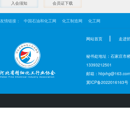
入会须知
会员证下载
友情链接：
中国石油和化工网
化工制造网
化工网
网站首页
走进
秘书处地址：石家庄市桥西区新
13393212501
邮箱：hbjxhg@163.co
冀ICP备2022016163号