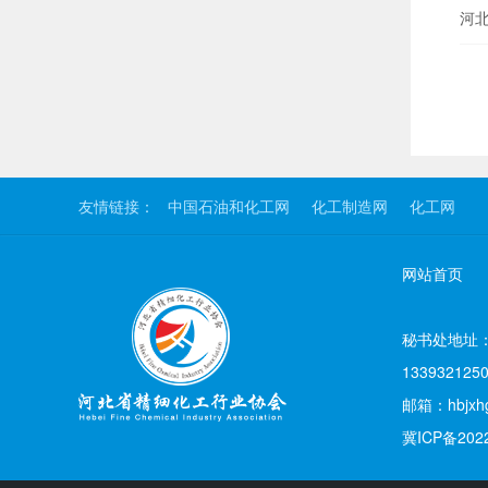
河
友情链接：
中国石油和化工网
化工制造网
化工网
网站首页
秘书处地址：石
133932125
邮箱：hbjxh
冀ICP备202