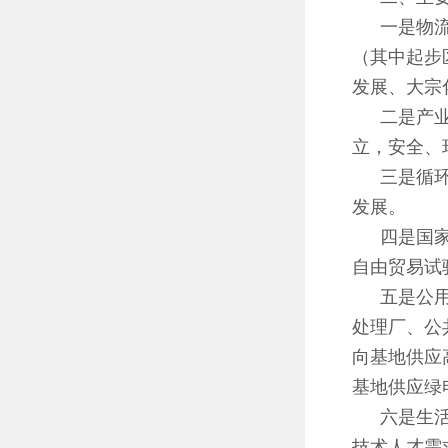
一是物
（其中起步
发展、大宗
二是产
立，安全、
三是循
发展。
四是国
自由贸易试
五是公
处理厂、公
向基地供应高
基地供应绿
六是生
技术人才需