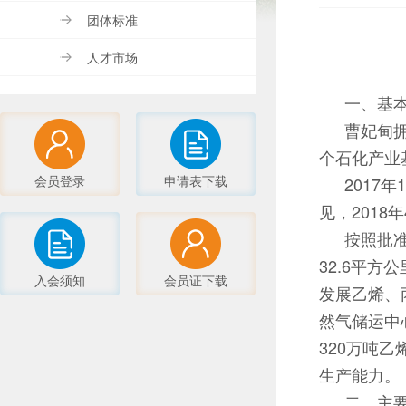
团体标准
人才市场
一、基
曹妃甸
个石化产业
会员登录
申请表下载
2017
见，201
按照批
32.6平
入会须知
会员证下载
发展乙烯、
然气储运中
320万吨乙
生产能力。
二、主