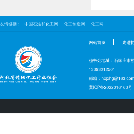
友情链接：
中国石油和化工网
化工制造网
化工网
网站首页
走进
秘书处地址：石家庄市桥西区新
13393212501
邮箱：hbjxhg@163.co
冀ICP备2022016163号