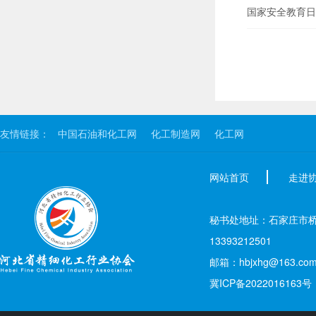
国家安全教育日
友情链接：
中国石油和化工网
化工制造网
化工网
网站首页
走进
秘书处地址：石家庄市桥西区新
13393212501
邮箱：hbjxhg@163.co
冀ICP备2022016163号